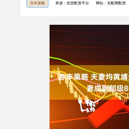
亦丰策略
来源：优居配资平台
网站：实配网配资
深证成指
14295.08
9.16
0.49%
184.96
1