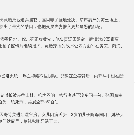
弟兼胞弟被追兵捕获，连同妻子就地处决。草席裹尸的黄土地上，
撕出了最疼的缺口，也把吴展夫妻推入更加险恶的战场。
深雪察看阵地。倪志亮正攻黄安，他负责迂回阻敌；商潢战役豆腐店一
性用袖子擦镜片继续指挥。灵活穿插的战术让四方面军在黄安、商潢、
传单当引火纸，热血却藏不住阴影。鄂豫皖全盛背后，内部斗争也在酝
4岁的参谋长被带往山林。枪声闷响，执行者甚至没多问一句。张国焘主
合为一纸死刑，吴展全部“符合”。
孟奇等关进阴湿牢房。女儿因病夭折，3岁的儿子随母同囚。她给大
。钢门铁窗里，彭镜秋咬牙活下去。