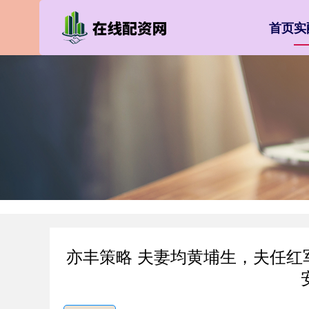
首页
实
亦丰策略 夫妻均黄埔生，夫任红