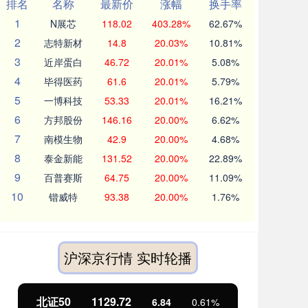
排名
名称
最新价
涨幅
换手率
1
N展芯
118.02
403.28%
62.67%
2
志特新材
14.8
20.03%
10.81%
3
近岸蛋白
46.72
20.01%
5.08%
4
毕得医药
61.6
20.01%
5.79%
5
一博科技
53.33
20.01%
16.21%
6
方邦股份
146.16
20.00%
6.62%
7
南模生物
42.9
20.00%
4.68%
8
泰金新能
131.52
20.00%
22.89%
9
百普赛斯
64.75
20.00%
11.09%
10
锴威特
93.38
20.00%
1.76%
沪深京行情 实时轮播
北证50
1129.72
创
6.84
0.61%