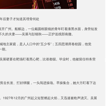
年后妻子才知道其埋骨何处
悄悄离开广州。船舷边，一位戴圆框眼镜的青年盯着漆黑水面，身旁短发
业不久的夫妻——吴展与彭镜秋——正护送残部南撤。
城地主家庭，是人人口中的“五少爷”；五四思潮席卷校园，他觉
一期。
吴展硬要在靶场盯着黑心靶，比谁都倔。毕业时，他被留任特务营
秋剪去长发、打好绑腿，一头闯进操场。早操集合，她大方盯着下达
1927年12月的广州起义短暂燃起火焰，又迅速被枪声浇灭。吴展