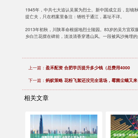
1945年，中共七大追认吴展为烈士。新中国成立后，彭
提亡夫，只在档案里备注：牺牲于通江，墓址不详。
2013年初秋，川陕革命根据地烈士陵园。83岁的吴方宜
乡白兰花摆在碑前，淡淡清香穿透山风。一段被风沙掩埋的
上一篇：
盈禾配资 合肥学历提升多少钱（总费用4000
下一篇：
蚂蚁策略 花粉飞絮还没完全退场，霉菌尘螨又来
相关文章