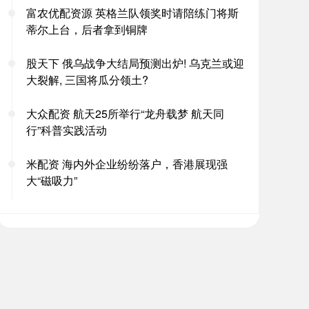
富农优配资源 英格兰队领奖时请陪练门将斯
蒂尔上台，后者拿到铜牌
股天下 俄乌战争大结局预测出炉! 乌克兰或迎
大裂解, 三国将瓜分领土?
大众配资 航天25所举行“龙舟载梦 航天同
行”科普实践活动
米配资 海内外企业纷纷落户，香港展现强
大“磁吸力”