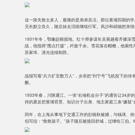
这一路失散太多人，最痛的是弟弟吴洁。那位黄埔四期的学
兄长默立良久，随后抹去泪痕继续行军。风沙和硝烟把亲情
1931年冬，鄂豫皖根据地。红十师参谋长吴展趟着齐膝
战，他指挥“围点打援”，歼敌千余。雪花落在帽檐，他索
苏家埠、潢光连续制胜。
战报写着“兵力扩至数万人”，乡亲把“列宁号”飞机投下的
酿。
1933年春，川陕通江。一张“右倾机会分子”的通告让3
持的肃反把黄埔背景、知识分子出身、地主家庭三条“嫌疑”
同年，在上海从事地下交通工作的彭镜秋被捕，与钱瑛、帅
伯写信：“救救孩子。”孩子随后被接回舒城，过继给三伯