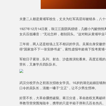
夫妻二人都是黄埔军校生，丈夫为红军高层却被错杀，八十
1927年12月14日夜，珠江江面阴风猎猎，几艘小汽艇
女兵压低嗓音：“无论怎样，都别回头。”这对刚从黄埔毕
三年前，两人还是校场上互不相识的学员。吴展出身安徽舒
得“国家放不下一张安静书桌”，索性虚报年龄南下投考黄埔
军校日子紧张，队列、射击、沙盘推演轮番来。高度近视的
营长，又兼学兵四队队长。
武汉分校开办之初首次招收女学员。16岁的湖北姑娘彭镜
口令的吴队长，清脆一嗓子“立正”，让不少男生愣神。
好景不长，大革命骤然破裂。蒋汪分道，革命政权支离破碎。
率教导营突围海陆丰，携带的只是半箱子弹和几百名伤兵。