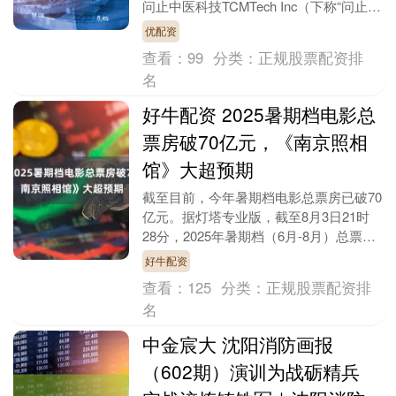
问止中医科技TCMTech Inc（下称“问止中
医”）在港交所网站更新招股....
优配资
查看：
99
分类：
正规股票配资排
名
好牛配资 2025暑期档电影总
票房破70亿元，《南京照相
馆》大超预期
截至目前，今年暑期档电影总票房已破70
亿元。据灯塔专业版，截至8月3日21时
28分，2025年暑期档（6月-8月）总票房
（含预售）突破70亿。 从排名来看，
好牛配资
《南....
查看：
125
分类：
正规股票配资排
名
中金宸大 沈阳消防画报
（602期）演训为战砺精兵