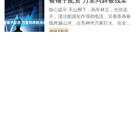
核心提示 天山脚下，风车林立，光伏连
片，清洁能源化作强劲电流，沿着条条银
线跨越山河，点亮神州万家灯火。在全国
统一电力市场加速构建的背景下，新疆充
银铺子配资
分发挥全国能源资....
查看：
181
分类：
正规股票配资排
名
正中优配 起底伊朗新领袖穆
杰塔巴：一直身居幕后，为
民兵组织“巴斯基”掌控者，与
伊斯兰革命卫队关系密切
当地时间9日，次子穆杰塔巴·哈梅内伊当
选伊朗新任最高领袖。此前，美国总统特
朗普发出严厉威胁，声称未经其认可的伊
朗新领导人“不会维持太久”。以色列国防
正中优配
军也在8日宣....
查看：
227
分类：
正规股票配资排