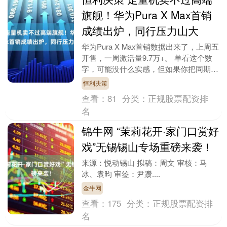
旗舰！华为Pura X Max首销
成绩出炉，同行压力山大
华为Pura X Max首销数据出来了，上周五
开售，一周激活量9.7万+。 单看这个数
字，可能没什么实感，但如果你把同期的
其他机型放在一起看，事情就变得很有意
恒利决策
思....
查看：
81
分类：
正规股票配资排
名
锦牛网 “茉莉花开·家门口赏好
戏”无锡锡山专场重磅来袭！
来源：悦动锡山 拟稿：周文 审核：马
冰、袁昀 审签：尹躜....
金牛网
查看：
175
分类：
正规股票配资排
名