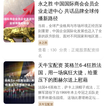
永之胜 中国国际商会会员企
业走进中心 共话品牌全球传
播新路径
当前，全球产业格局与市场环境正经历深
刻重塑，中国企业国际化发展也迈入了全
新的跃升阶段。面对不同国家和地区迥然
各异的市场环境、文化背景与消费习惯，
永之胜
如何在保持品牌核....
查看：
130
分类：
正规股票配资排
名
天牛宝配资 英格兰6-4狂胜法
国，用一场疯狂大捷，给重
压下的图赫尔送上慰藉
法国4-6英格兰，萨卡上演帽子戏法，三
狮军团创下自1966年本土夺冠之后队史
世界杯最佳战绩。 这场比赛堪称足坛最
跌宕刺激的对决之一。历经惊心动魄的下
天牛宝配资