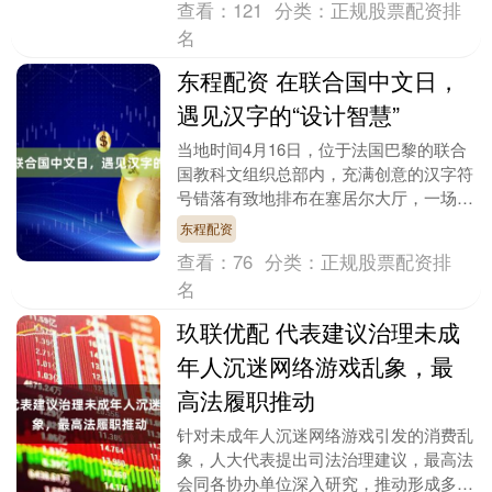
查看：
121
分类：
正规股票配资排
名
东程配资 在联合国中文日，
遇见汉字的“设计智慧”
当地时间4月16日，位于法国巴黎的联合
国教科文组织总部内，充满创意的汉字符
号错落有致地排布在塞居尔大厅，一场当
代艺术设计展——“汉字的智慧：中国汉
东程配资
字文化设计传播....
查看：
76
分类：
正规股票配资排
名
玖联优配 代表建议治理未成
年人沉迷网络游戏乱象，最
高法履职推动
针对未成年人沉迷网络游戏引发的消费乱
象，人大代表提出司法治理建议，最高法
会同各协办单位深入研究，推动形成多部