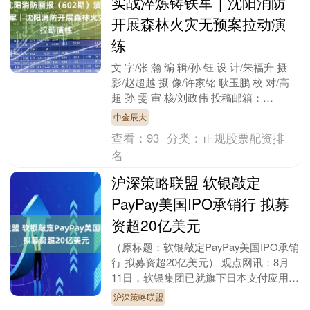
实战淬炼铸铁军｜沈阳消防
开展森林火灾无预案拉动演
练
文 字/张 瀚 编 辑/孙 钰 设 计/朱福升 摄
影/赵超越 摄 像/许家铭 耿玉鹏 校 对/高
超 孙 雯 审 核/刘政伟 投稿邮箱：
syxfxck@163....
中金辰大
查看：
93
分类：
正规股票配资排
名
沪深策略联盟 软银敲定
PayPay美国IPO承销行 拟募
资超20亿美元
（原标题：软银敲定PayPay美国IPO承销
行 拟募资超20亿美元） 观点网讯：8月
11日，软银集团已就旗下日本支付应用
PayPay的美国首次公开募股（IPO）....
沪深策略联盟