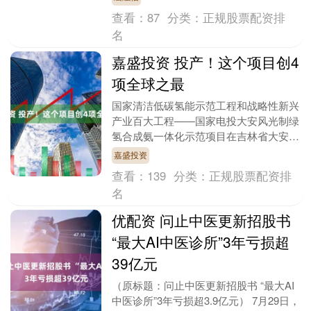
查看：
87
分类：
正规股票配资排
名
嘉盛投资 投产！这个项目创4
项全球之最
国家清洁低碳氢能示范工程和战略性新兴
产业百大工程——国家电投大安风光制绿
氢合成氨一体化示范项目在吉林省大安市
投产。 《中国能源报》记者7月26日获
嘉盛投资
悉，国家清洁低....
查看：
139
分类：
正规股票配资排
名
优配资 问止中医更新招股书
“最大AI中医诊所”3年亏损超
39亿元
（原标题：问止中医更新招股书 “最大AI
中医诊所”3年亏损超3.9亿元） 7月29日，