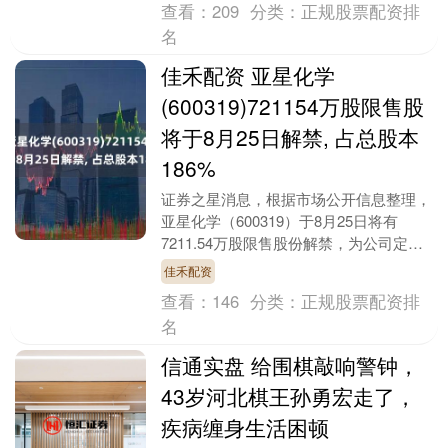
查看：
209
分类：
正规股票配资排
名
佳禾配资 亚星化学
(600319)721154万股限售股
将于8月25日解禁, 占总股本
186%
证券之星消息，根据市场公开信息整理，
亚星化学（600319）于8月25日将有
7211.54万股限售股份解禁，为公司定向
增发机构配售股份，占公司总股本
佳禾配资
18.6%。....
查看：
146
分类：
正规股票配资排
名
信通实盘 给围棋敲响警钟，
43岁河北棋王孙勇宏走了，
疾病缠身生活困顿