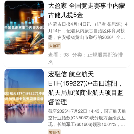
大盈家 全国竞走赛事中内蒙
古健儿揽5金
内蒙古日报4月14日讯 （记者 柴思源）4
月14日，记者从内蒙古自治区体育局获
悉，在安徽省黄山市举行的2026年全国
竞走大奖赛暨全国竞走单项赛（第2站）
大盈家
中，内蒙....
查看：
93
分类：
正规股票配资排
名
宏融信 航空航天
ETF(159227)冲击四连阳，
航天局加强商业航天项目监
督管理
截至2025年7月22日 14:43，国证航天航
空行业指数(CN5082)成分股方面涨跌互
现，长城军工(601606)领涨10.01%，中
船应急(300527)....
宏融信