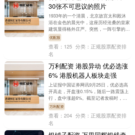
30张不可思议的照片
1933年的一个清晨，北京故宫太和殿沐
浴在金色的晨光中，这座历经沧桑的皇家
建筑显得格外庄严。突然，一阵引擎的轰
鸣声打破了宁静，一架德国制造的飞机以
优配股
惊人的50米低....
查看：
125
分类：
正规股票配资排
名
万利配资 港股异动 优必选涨
6% 港股机器人板块走强
上证报中国证券网讯9月25日，优必选高
开高走，开盘涨0.15%，随后一路震荡上
行，盘中涨超6%。截至记者发稿时，优
必选涨5.96%，报143.9港元/股。 消息....
万利配资
查看：
204
分类：
正规股票配资排
名
银铺子配资 万里同辉银线牵