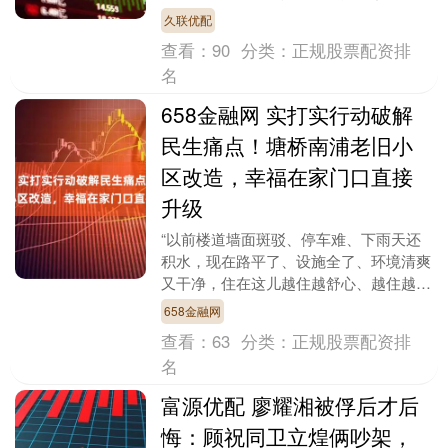
门治理合力。 2月5日，最高人民法院首
久联优配
次召开聚焦代表....
查看：
90
分类：
正规股票配资排
名
658金融网 实打实行动破解
民生痛点！塘桥南浦老旧小
区改造，幸福在家门口直接
升级
“以前楼道墙面斑驳、停车难、下雨天还
积水，现在路平了、设施全了、环境清爽
又干净，住在这儿越住越舒心、越住越安
心！”说起小区的大变化，家住塘桥街道
658金融网
浦东南路2178....
查看：
63
分类：
正规股票配资排
名
富源优配 廖耀湘被俘后才后
悔：顾祝同卫立煌俩吵架，