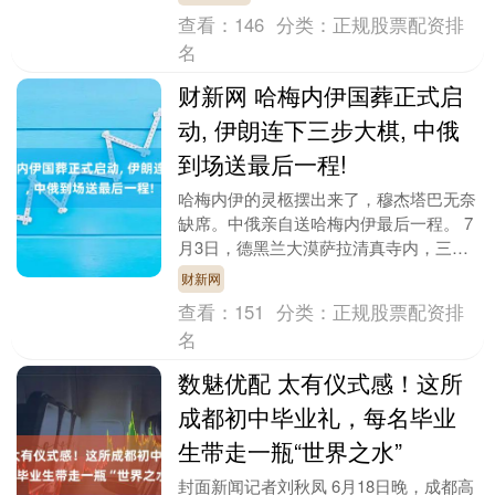
半场反扑浪潮....
查看：
146
分类：
正规股票配资排
名
财新网 哈梅内伊国葬正式启
动, 伊朗连下三步大棋, 中俄
到场送最后一程!
哈梅内伊的灵柩摆出来了，穆杰塔巴无奈
缺席。中俄亲自送哈梅内伊最后一程。 7
月3日，德黑兰大漠萨拉清真寺内，三十
多个国家的官方代表团悉数到场 。 哈梅
财新网
内伊2月28....
查看：
151
分类：
正规股票配资排
名
数魅优配 太有仪式感！这所
成都初中毕业礼，每名毕业
生带走一瓶“世界之水”
封面新闻记者刘秋凤 6月18日晚，成都高