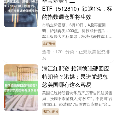
华宝基金军工
ETF（512810）跌逾1%，标
的指数调仓即将生效
市场走势震荡。6月10日，A股再度回
调，沪指再失4000点。科技成长普跌，
军工板块大面积飘绿，板块代表性军工
ETF华宝（512810）现跌1.4%。 燃机、
鑫旺资管
ML....
查看：
170
分类：
正规股票配资排
名
满江红配资 赖清德强硬回应
特朗普？港媒：民进党想忽
悠美国哪有这么容易
美国总统特朗普访华后严厉警告民进党当
局，强调不希望有人搞“独立”，不要当“台
独”靠山。赖清德17日首度回应提到“台独
意涵”态度强硬，这也是自陈水扁任内杠
满江红配资
上美国之....