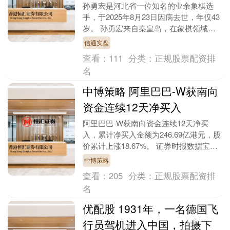
孙勇宏是河北省一位知名的业余象棋选
手，于2025年8月23日因病去世，年仅43
岁。 孙勇宏来自秦皇岛，在象棋领域有
显著成就，曾4次获得河北省象棋比赛冠
信通实盘
军，多次蝉....
查看：
111
分类：
正规股票配资排
名
中博策略 阿里巴巴-W获南向
资金连续12天净买入
阿里巴巴-W获南向资金连续12天净买
入，累计净买入金额为246.69亿港元，股
价累计上涨18.67%。 证券时报数据宝统
计显示，9月8日港股通（包括沪市港股通
中博策略
及....
查看：
205
分类：
正规股票配资排
名
优配股 1931年，一名德国飞
行员驾机进入中国，拍摄下