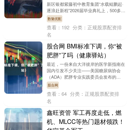
新区银都紫藤初中教育集团“水载鲲鹏起·
逐浪赴新程”2026届毕业典礼上，500多名
初三毕业生每人都收到了一份特殊礼物
数魅优配
——....
查看：
192
分类：
正规股票配资排
名
股合网 BMI标准下调，你“被
肥胖”了吗（健康驿站）
最近，一份来自大洋彼岸的医学新指南在
国内引发不少关注——美国糖尿病协会
（ADA）肥胖专业实践委员会发布的
《2026成人超重与肥胖诊疗标准》，对
股合网
亚裔人群的肥胖和超....
查看：
64
分类：
正规股票配资排
名
鑫旺资管 军工再度走低，燃
机、MLCC等热门题材领跌！