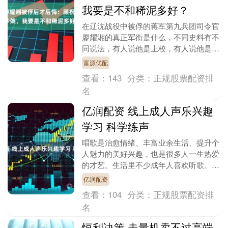
我要是不和稀泥多好？
在辽沈战役中被俘的蒋军第九兵团司令官
廖耀湘的真正军衔是什么，不同史料有不
同说法，有人说他是上校，有人说他是中
将，笔者查到的资料显示，这两种说法都
富源优配
不是没有依据的：....
查看：
143
分类：
正规股票配资排
名
亿润配资 线上成人声乐兴趣
学习 科学练声
唱歌是治愈情绪、丰富业余生活、提升个
人魅力的美好兴趣，也是很多人一生热爱
的才艺。生活里不少成年人喜欢听歌、爱
哼唱，但始终不敢大胆开口，存在音准跑
亿润配资
偏、气息不足、唱....
查看：
104
分类：
正规股票配资排
名
恒利决策 走量机卖不过高端