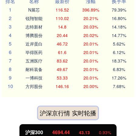
排名
名称
最新价
涨幅
换手率
1
N展芯
116.52
396.89%
79.39%
2
锐翔智能
110.02
20.21%
16.80%
3
志特新材
14.8
20.03%
14.18%
4
博腾股份
20.44
20.02%
14.77%
5
近岸蛋白
46.72
20.01%
5.62%
6
毕得医药
61.6
20.01%
6.12%
7
五洲医疗
83.62
20.01%
18.37%
8
耐科装备
49.67
20.01%
6.83%
9
一博科技
53.33
20.01%
17.26%
10
方邦股份
146.16
20.00%
7.68%
沪深京行情 实时轮播
沪深300
4694.44
43.13
0.93%