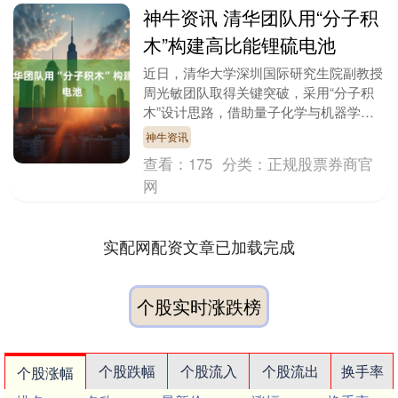
神牛资讯 清华团队用“分子积
木”构建高比能锂硫电池
近日，清华大学深圳国际研究生院副教授
周光敏团队取得关键突破，采用“分子积
木”设计思路，借助量子化学与机器学习
技术，研发出高比能锂硫电池相关成果，
神牛资讯
在线发表于《自然....
查看：
175
分类：
正规股票券商官
网
实配网配资文章已加载完成
个股实时涨跌榜
个股跌幅
个股流入
个股流出
换手率
个股涨幅