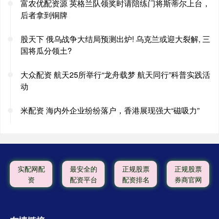
富农优配资源 英格兰队领奖时请陪练门将斯蒂尔上台，
后者拿到铜牌
股天下 俄乌战争大结局预测出炉! 乌克兰或迎大裂解, 三
国将瓜分领土?
大众配资 航天25所举行“龙舟载梦 航天同行”科普实践活
动
米配资 海内外企业纷纷落户，香港展现强大“磁吸力”
实配网配
最安全的
正规股票
正规股票
资
配资平台
配资排名
券商官网