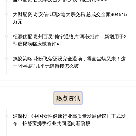
大财配资 奇安信-U现2笔大宗交易 总成交金额904515
万元
纪源优配 贵州百灵“糖宁通络片”再获批件，新增用于2
型糖尿病临床试验许可
蚂蚁策略 花粉飞絮还没完全退场，霉菌尘螨又来！这
一“小毛病”几乎无缝衔接怎么破
热点资讯
泸深投 《中国女性健康行业高质量发展倡议》正式发
布，护舒宝携手行业共同迈向新阶段