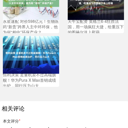
永星速配 对价598亿元！生物医
天牛宝配资 英格兰6-4狂胜法
药“新贵”跨界入主中环环保，他
国，用一场疯狂大捷，给重压下
为何“相中”环保产业？
的图赫尔送上慰藉
恒利决策 走量机卖不过高端旗
舰！华为Pura X Max首销成绩
出炉，同行压力山大
相关评论
本文评分
*