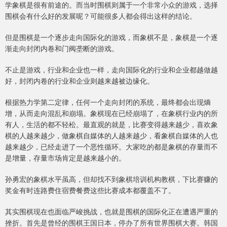
学象棋是很有前途的。而当时围棋则属于一个非常小众的游戏，选择
围棋会有什么好的发展呢？可能很多人都会得出这样的结论。
但是围棋是一个逐步走向国际化的游戏，而象棋不是，象棋是一个逐
渐走向封闭内卷和门阀垄断的游戏。
不止是游戏，行业和企业也一样，走向国际化的行业和企业都越做越
好，封闭内卷的行业和企业则越来越被边缘化。
根据热力学第二定律，任何一个走向封闭的系统，最终都会出现熵
增，从而走向混乱和崩塌。象棋现在已经崩塌了，在象棋行业内的所
有人，生活的都不轻松。最直观的就是，比赛变得越来越少，喜欢象
棋的人越来越少，做象棋自媒体的人越来越少，看象棋自媒体的人也
越来越少，已经走进了一个恶性循环。大家吃的都是象棋的存量而不
是增量，存量市场肯定是越来越小的。
孙勇宏的象棋水平虽高，但却找不到象棋培训机构教棋，下比赛赚的
奖金有时连路费住宿费餐费这些比赛成本都覆盖不了。
其实围棋现在也面临严峻挑战，也就是围棋的国际化正在遭遇严重的
挫折。首先是曾经的围棋王国日本，停办了所有世界围棋大赛。韩国