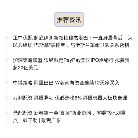
推荐资讯
正中优配 起底伊朗新领袖穆杰塔巴：一直身居幕后，为
民兵组织“巴斯基”掌控者，与伊斯兰革命卫队关系密切
沪深策略联盟 软银敲定PayPay美国IPO承销行 拟募资
超20亿美元
中博策略 阿里巴巴-W获南向资金连续12天净买入
万利配资 港股异动 优必选涨6% 港股机器人板块走强
鼎配配资 新春第一会“置顶”两业协同，省委书记划重
点、鼓干劲 | 政观广东