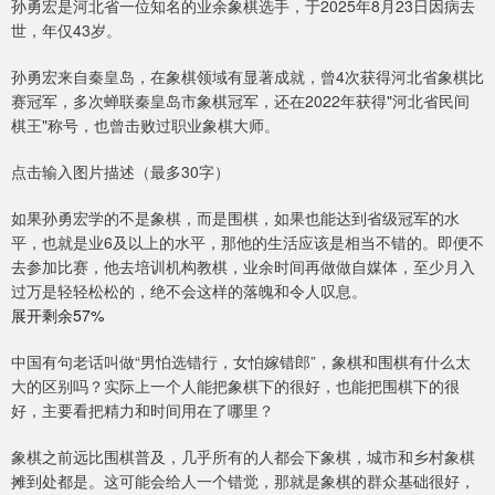
孙勇宏是河北省一位知名的业余象棋选手，于2025年8月23日因病去
世，年仅43岁。
孙勇宏来自秦皇岛，在象棋领域有显著成就，曾4次获得河北省象棋比
赛冠军，多次蝉联秦皇岛市象棋冠军，还在2022年获得"河北省民间
棋王"称号，也曾击败过职业象棋大师。
点击输入图片描述（最多30字）
如果孙勇宏学的不是象棋，而是围棋，如果也能达到省级冠军的水
平，也就是业6及以上的水平，那他的生活应该是相当不错的。即便不
去参加比赛，他去培训机构教棋，业余时间再做做自媒体，至少月入
过万是轻轻松松的，绝不会这样的落魄和令人叹息。
展开剩余57%
中国有句老话叫做“男怕选错行，女怕嫁错郎”，象棋和围棋有什么太
大的区别吗？实际上一个人能把象棋下的很好，也能把围棋下的很
好，主要看把精力和时间用在了哪里？
象棋之前远比围棋普及，几乎所有的人都会下象棋，城市和乡村象棋
摊到处都是。这可能会给人一个错觉，那就是象棋的群众基础很好，