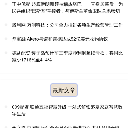
正中优配 起底伊朗新领袖穆杰塔巴：一直身居幕后，为
民兵组织“巴斯基”掌控者，与伊斯兰革命卫队关系密切
股利网 万润科技：公司全力推进各项生产经营管理工作
鼎宝融 Akero与诺和诺德达成52亿美元收购协议
德益配资 獐子岛预计前三季度净利润延续亏损，将同比
减少1716%至414%
最新文章
009配资 联通五福智慧升级 一站式解锁盛夏家庭智慧数
字生活
永之胜 中国国际商会会员企业走进中心 共话品牌全球