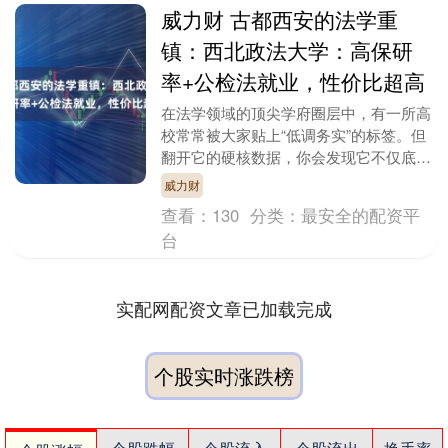
威力财 古都西安的法学重
镇：西北政法大学：高保研
率+公检法就业，性价比超高
在法学领域的顶尖学府圈层中，有一所高
校常常被大家贴上“低调务实”的标签。但
翻开它的硬核数据，你会发现它不仅底蕴
深厚，更难得的是门槛亲民。 这就是被
威力财
誉为法学界“性....
查看：
130
分类：
最安全的配资平
台
实配网配资文章已加载完成
个股实时涨跌榜